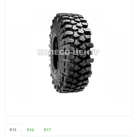
R15
R16
R17