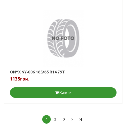
ONYX NY-806 165/65 R14 79T
1135грн.
Купити
1
2
3
>
>|