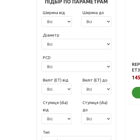
ПІДБІР ПО ПАРАМЕТРАМ
Ширина від
Ширина до
Діаметр
PCD
REP
ET3
145
Виліт (ET) від
Виліт (ET) до
Ступиця (dia)
Ступиця (dia)
від
до
Тип