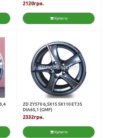
2120грн.
Купити
3,4
ZD ZY570 6,5X15 5X110 ET35
DIA65,1 (GMF)
2332грн.
Купити