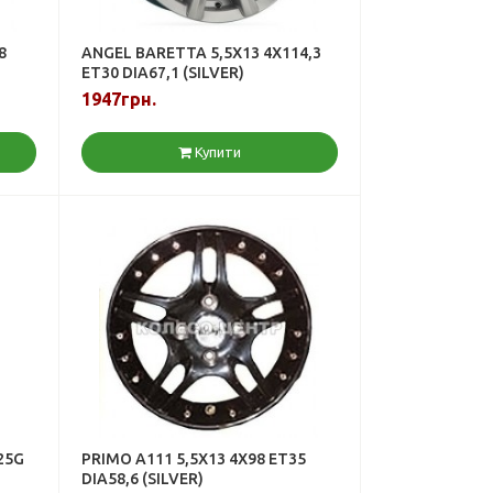
8
ANGEL BARETTA 5,5X13 4X114,3
ET30 DIA67,1 (SILVER)
1947грн.
Купити
25G
PRIMO A111 5,5X13 4X98 ET35
DIA58,6 (SILVER)