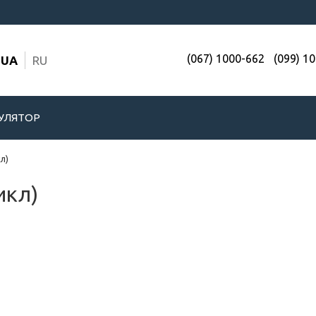
(067) 1000-662
(099) 1
UA
RU
УЛЯТОР
л)
икл)