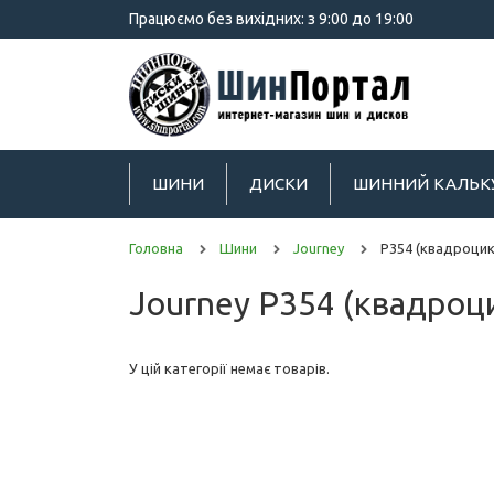
Працюємо без вихідних: з 9:00 до 19:00
ШИНИ
ДИСКИ
ШИННИЙ КАЛЬК
Головна
Шини
Journey
P354 (квадроцик
Journey P354 (квадроц
У цій категорії немає товарів.