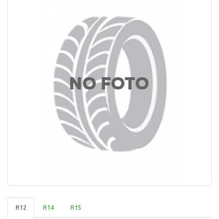
R12
R14
R15