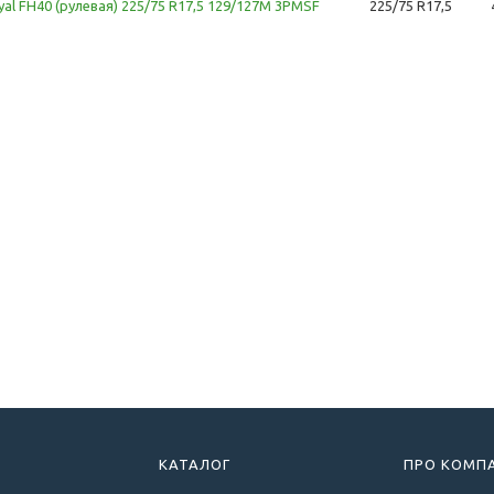
yal FH40 (рулевая) 225/75 R17,5 129/127M 3PMSF
225/75 R17,5
КАТАЛОГ
ПРО КОМП