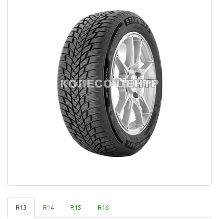
R13
R14
R15
R16