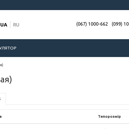
(067) 1000-662
(099) 1
UA
RU
УЛЯТОР
я)
ая)
5
а
Типорозмір