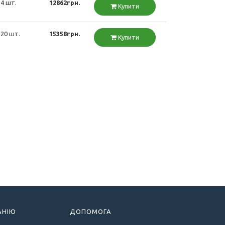
4 шт.
12862грн.
Купити
20 шт.
15358грн.
Купити
АНІЮ
ДОПОМОГА