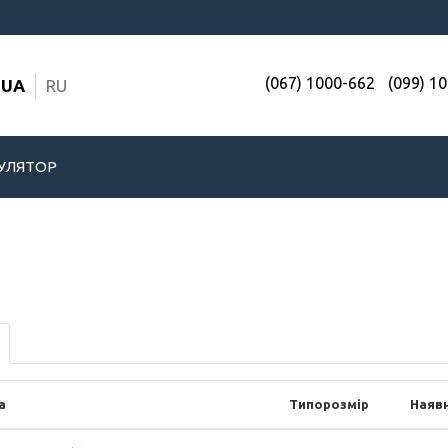
(067) 1000-662
(099) 1
UA
RU
УЛЯТОР
а
Типорозмір
Наявн