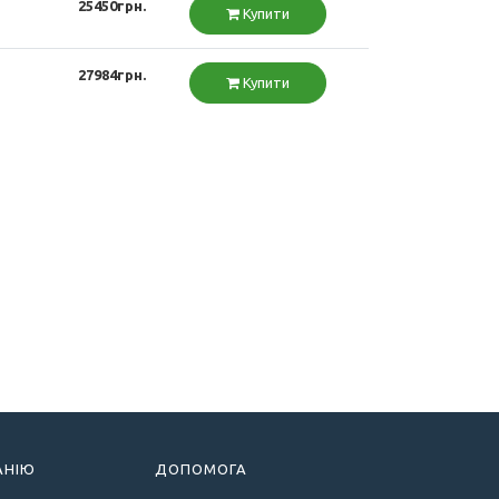
25450грн.
Купити
27984грн.
Купити
АНІЮ
ДОПОМОГА