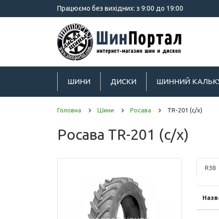
Працюємо без вихідних: з 9:00 до 19:00
ШИНИ
ДИСКИ
ШИННИЙ КАЛЬК
Головна
Шини
Росава
TR-201 (с/х)
Росава TR-201 (с/х)
R38
Назв