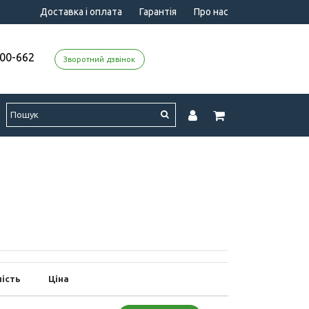
Доставка і оплата
Гарантія
Про нас
000-662
Зворотний дзвінок
ість
Ціна