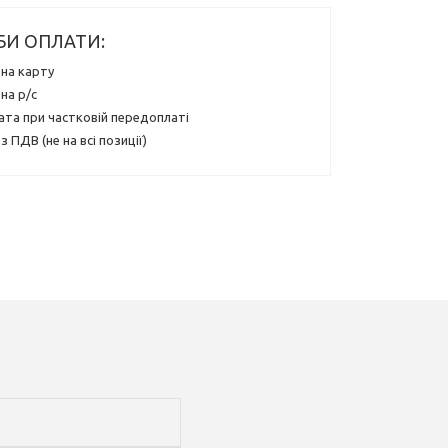
БИ ОПЛАТИ:
на карту
на р/с
ата при частковій передоплаті
з ПДВ (не на всі позиції)