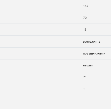
155
70
13
всесезонна
позашляховик
нешип
75
T