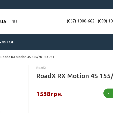
(067) 1000-662
(099) 1
UA
RU
УЛЯТОР
RoadX RX Motion 4S 155/70 R13 75T
RoadX
RoadX RX Motion 4S 155
-
1538грн.