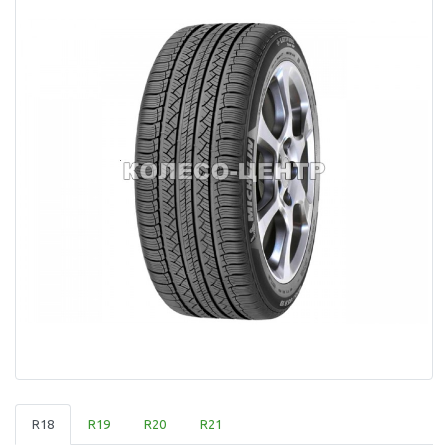
R18
R19
R20
R21