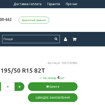
Доставка і оплата
Гарантія
Про нас
000-662
Зворотний дзвінок
Артикул: 1001292865
e 195/50 R15 82T
4
На складі
шт.
+
Купити
ШВИДКЕ ЗАМОВЛЕННЯ