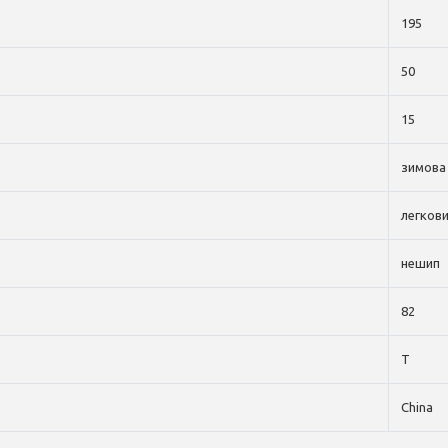
195
50
15
зимова
легков
нешип
82
T
China