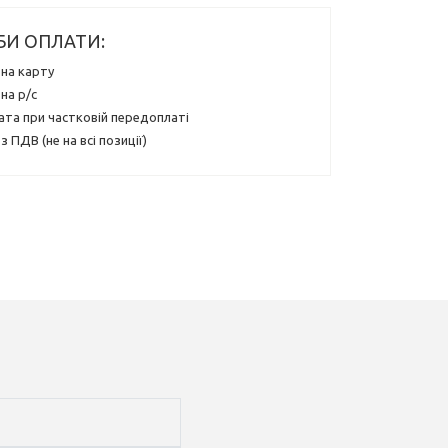
БИ ОПЛАТИ:
на карту
на р/с
ата при частковій передоплаті
з ПДВ (не на всі позиції)