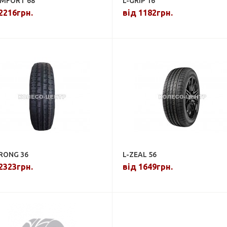
MFORT 68
L-GRIP 16
2216грн.
від 1182грн.
RONG 36
L-ZEAL 56
2323грн.
від 1649грн.