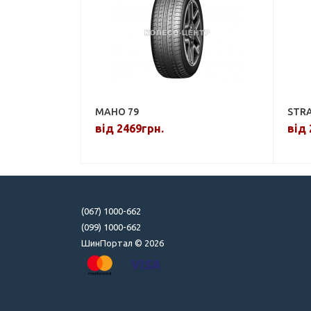
MAHO 79
STR
від 2469грн.
від 
(067) 1000-662
(099) 1000-662
ШинПортал © 2026