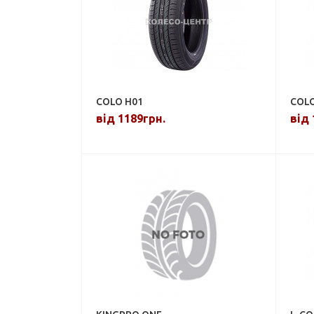
COLO H01
COLO
від 1189грн.
від 