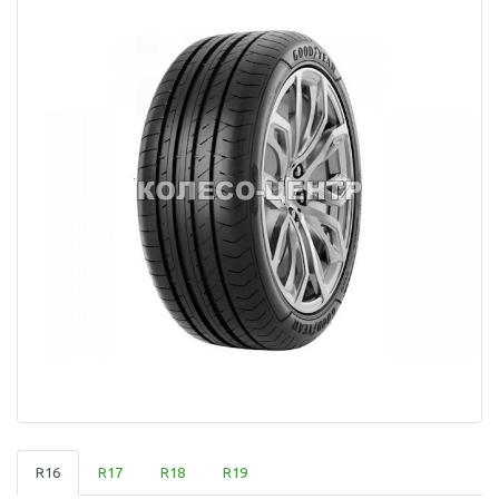
R16
R17
R18
R19