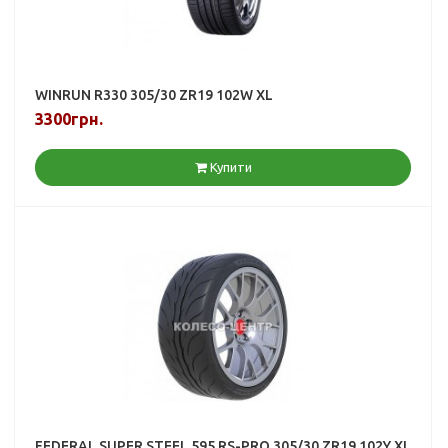
WINRUN R330 305/30 ZR19 102W XL
3300грн.
Купити
FEDERAL SUPER STEEL 595 RS-PRO 305/30 ZR19 102Y XL