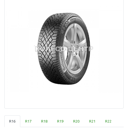
R16
R17
R18
R19
R20
R21
R22