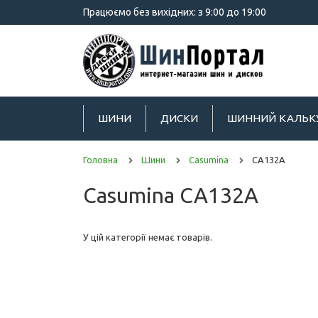
Працюємо без вихідних: з 9:00 до 19:00
ШИНИ
ДИСКИ
ШИННИЙ КАЛЬК
Головна
Шини
Casumina
CA132A
Casumina CA132A
У цій категорії немає товарів.