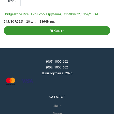
R22,5
Bridgestone R249 Evo Ecopia (рулевая) 315/80 R22,5 154/150M
315/80 R22,5
20 шт.
28649грн.
Купити
(067) 1000-662
(099) 1000-662
ШинПортал © 2026
КАТАЛОГ
Шини
Диски