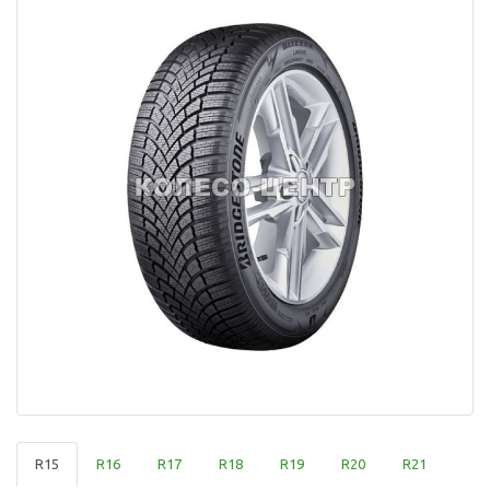
R15
R16
R17
R18
R19
R20
R21