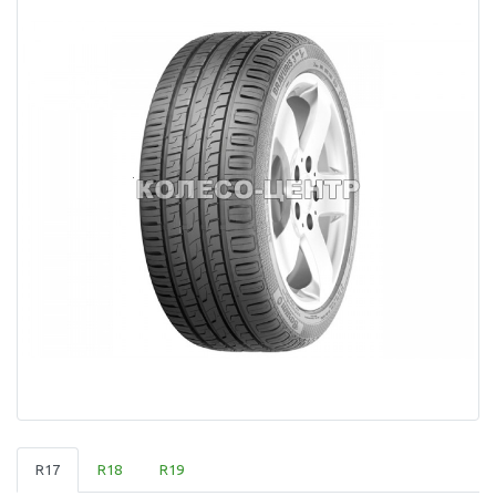
R17
R18
R19