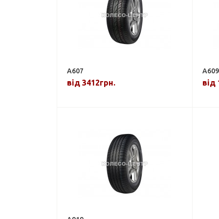
A607
A609
від 3412грн.
від 