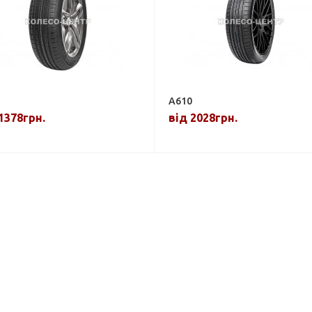
A610
1378грн.
від 2028грн.