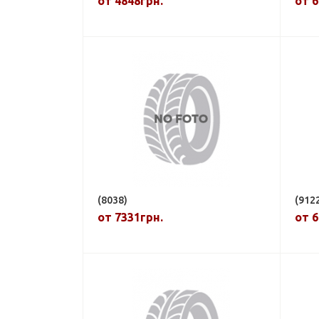
от 4848грн.
от 6
(8038)
(912
от 7331грн.
от 6