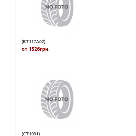
(BT117A02)
от 1526грн.
(CT1031)