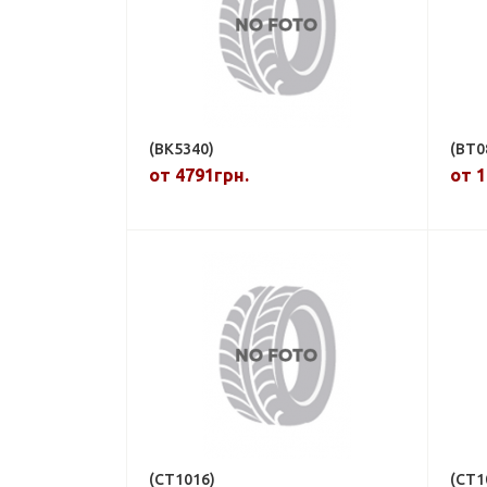
(BK5340)
(BT0
от 4791грн.
от 1
(CT1016)
(CT1