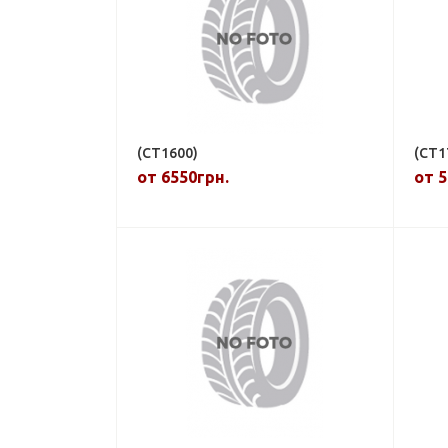
(CT1600)
(CT1
от 6550грн.
от 5