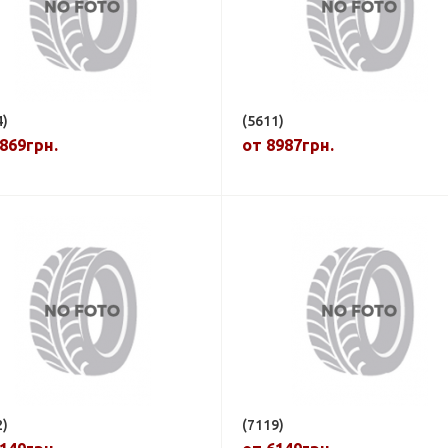
4)
(5611)
869грн.
от 8987грн.
2)
(7119)