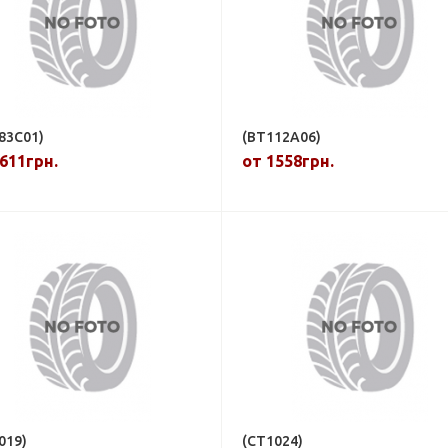
83C01)
(BT112A06)
611грн.
от 1558грн.
019)
(CT1024)