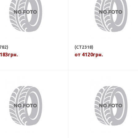
782)
(CT2318)
183грн.
от 4120грн.