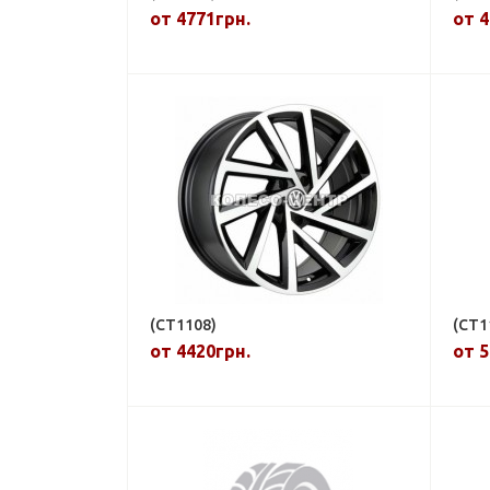
от 4771грн.
от 4
(CT1108)
(CT1
от 4420грн.
от 5