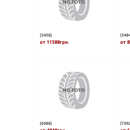
(5456)
(548
от 11588грн.
от 8
(6086)
(709