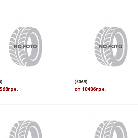
6)
(5069)
568грн.
от 10406грн.