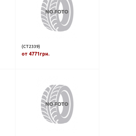
(CT2339)
от 4771грн.