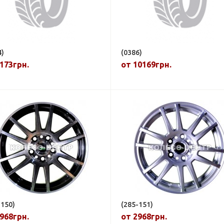
4)
(0386)
173грн.
от 10169грн.
-150)
(285-151)
968грн.
от 2968грн.