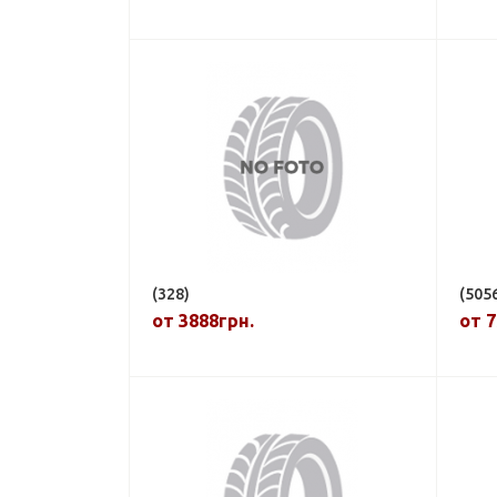
(328)
(505
от 3888грн.
от 7