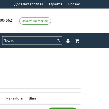
Доставка і оплата
Гарантія
Про нас
000-662
Зворотний дзвінок
р
Наявність
Ціна