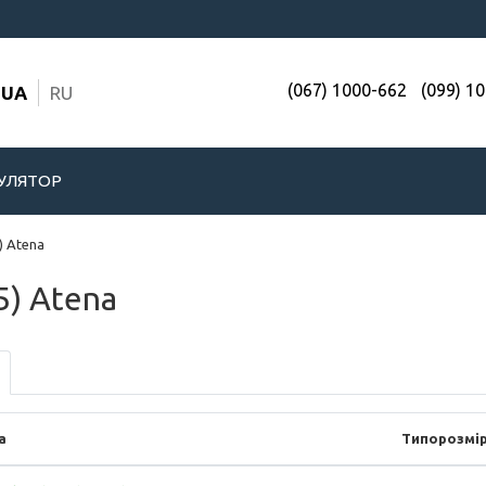
(067) 1000-662
(099) 1
UA
RU
УЛЯТОР
) Atena
5) Atena
а
Типорозмі