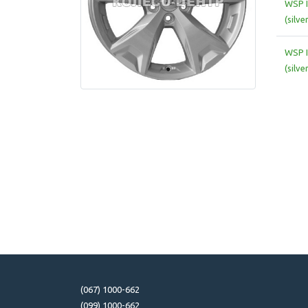
WSP I
(silve
WSP I
(silve
(067) 1000-662
(099) 1000-662