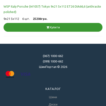
WSP Italy Porsche (W1057) Tokyo 9x21 5x112 ET26 DIA66,6 (anthracite
polished)
9x21 5x112
6 шт.
25206грн.
Купити
(067) 1000-662
(099) 1000-662
ШинПортал © 2026
КАТАЛОГ
Шини
Диски