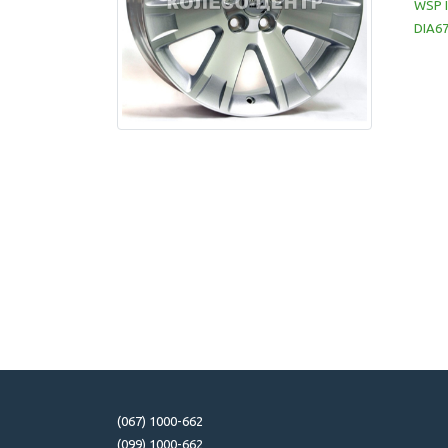
WSP I
DIA67,
(067) 1000-662
(099) 1000-662