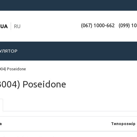
(067) 1000-662
(099) 1
UA
RU
УЛЯТОР
004) Poseidone
W3004) Poseidone
а
Типорозмір