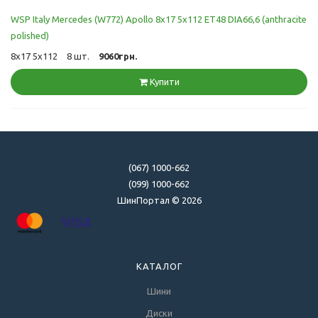
WSP Italy Mercedes (W772) Apollo 8x17 5x112 ET48 DIA66,6 (anthracite
polished)
8x17 5x112
8 шт.
9060грн.
Купити
(067) 1000-662
(099) 1000-662
ШинПортал © 2026
КАТАЛОГ
Шини
Диски