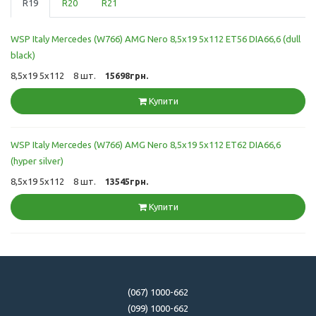
R19
R20
R21
WSP Italy Mercedes (W766) AMG Nero 8,5x19 5x112 ET56 DIA66,6 (dull
black)
8,5x19 5x112
8 шт.
15698грн.
Купити
WSP Italy Mercedes (W766) AMG Nero 8,5x19 5x112 ET62 DIA66,6
(hyper silver)
8,5x19 5x112
8 шт.
13545грн.
Купити
(067) 1000-662
(099) 1000-662