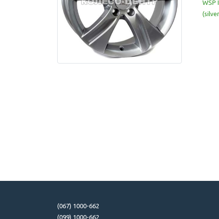
WSP I
(silve
(067) 1000-662
(099) 1000-662