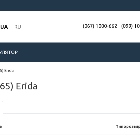
(067) 1000-662
(099) 1
UA
RU
УЛЯТОР
) Erida
65) Erida
а
Типорозмі