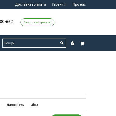
Доставка і оплата
Гарантія
Про нас
000-662
Зворотний дзвінок
р
Наявність
Ціна