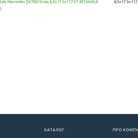
taly Mercedes (W765) Erida 8,5x17 5x112 ET48 DIA66,6
8,5x17 5x112
r)
КАТАЛОГ
ПРО КОМП