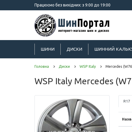
Працюємо без вихідних: з 9:00 до 19:00
ШИНИ
ДИСКИ
ШИННИЙ КАЛЬК
Головна
Диски
WSP Italy
Mercedes (W765
WSP Italy Mercedes (W7
R17
Назв