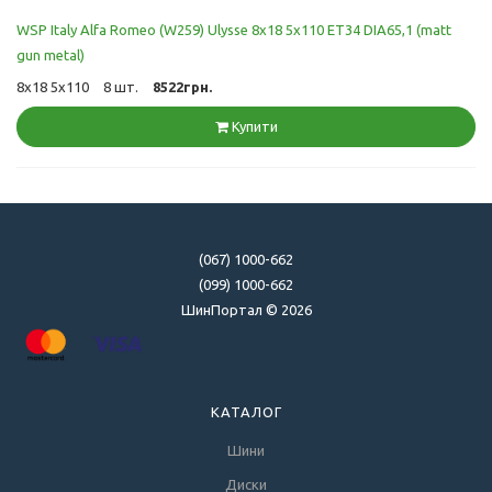
WSP Italy Alfa Romeo (W259) Ulysse 8x18 5x110 ET34 DIA65,1 (matt
gun metal)
8x18 5x110
8 шт.
8522грн.
Купити
(067) 1000-662
(099) 1000-662
ШинПортал © 2026
КАТАЛОГ
Шини
Диски