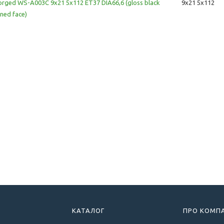
rged WS-A003C 9x21 5x112 ET37 DIA66,6 (gloss black
9x21 5x112
ned face)
КАТАЛОГ
ПРО КОМП