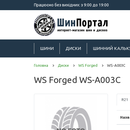
Працюємо без вихідних: з 9:00 до 19:00
ШИНИ
ДИСКИ
ШИННИЙ КАЛЬК
Головна
Диски
WS Forged
WS-A003C
WS Forged WS-A003C
R21
Назв