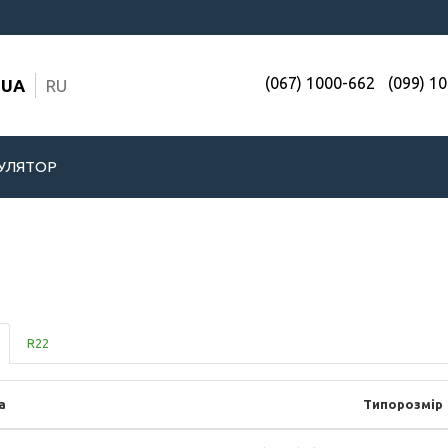
(067) 1000-662
(099) 1
UA
RU
УЛЯТОР
R22
а
Типорозмір