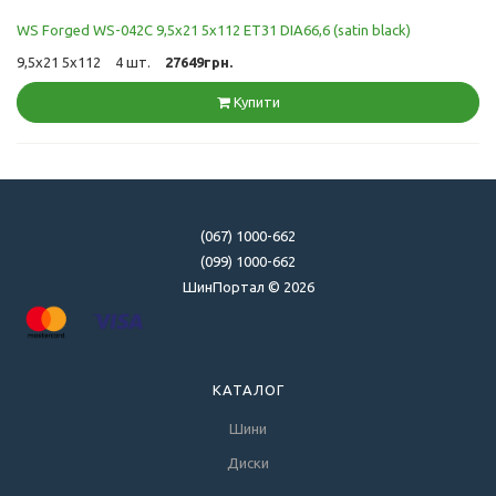
WS Forged WS-042C 9,5x21 5x112 ET31 DIA66,6 (satin black)
9,5x21 5x112
4 шт.
27649грн.
Купити
(067) 1000-662
(099) 1000-662
ШинПортал © 2026
КАТАЛОГ
Шини
Диски