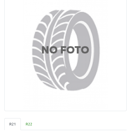
R21
R22