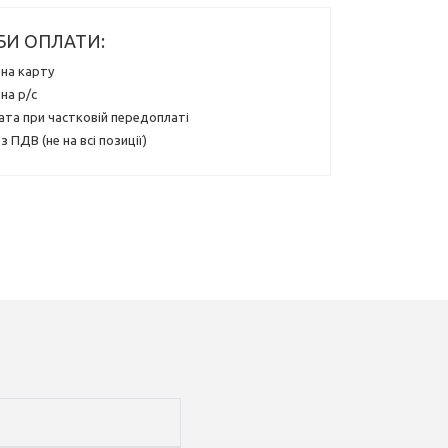
БИ ОПЛАТИ:
на карту
на р/с
ата при частковій передоплаті
з ПДВ (не на всі позиції)