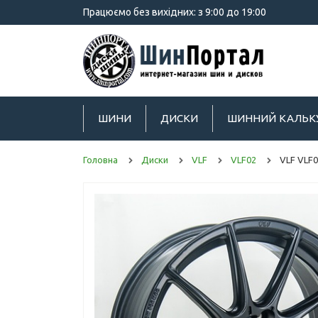
Працюємо без вихідних: з 9:00 до 19:00
ШИНИ
ДИСКИ
ШИННИЙ КАЛЬК
Головна
Диски
VLF
VLF02
VLF VLF0