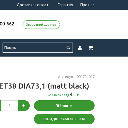
Доставка і оплата
Гарантія
Про нас
000-662
Зворотний дзвінок
Артикул: 1002721027
ET38 DIA73,1 (matt black)
4
На складі
шт.
+
Купити
ШВИДКЕ ЗАМОВЛЕННЯ