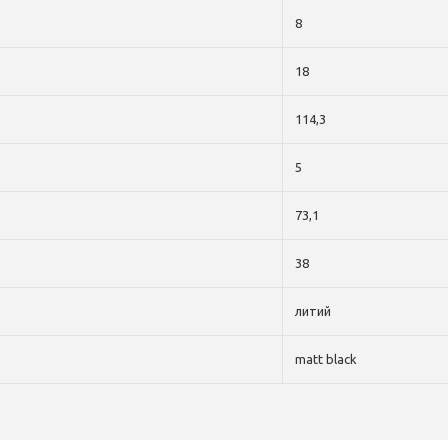
8
18
114,3
5
73,1
38
литий
matt black