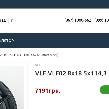
(067) 1000-662
(099) 1
UA
RU
УЛЯТОР
2 8x18 5x114,3 ET38 DIA73,1 (matt black)
VLF
VLF VLF02 8x18 5x114,3 
-
7191грн.