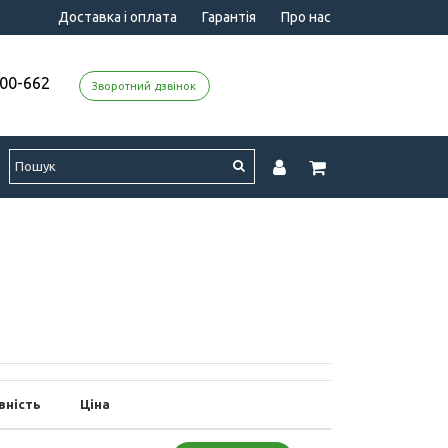
Доставка і оплата
Гарантія
Про нас
000-662
Зворотний дзвінок
вність
Ціна