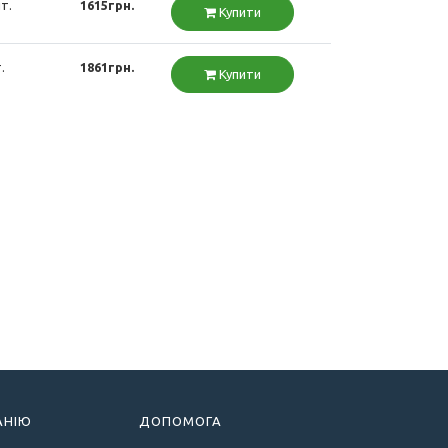
т.
1615грн.
Купити
.
1861грн.
Купити
АНІЮ
ДОПОМОГА