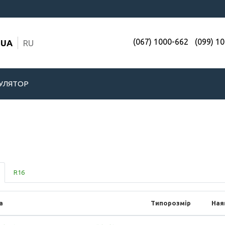
(067) 1000-662
(099) 1
UA
RU
УЛЯТОР
R16
а
Типорозмір
Ная