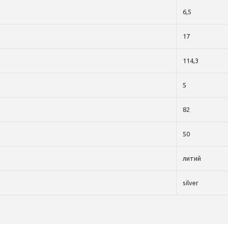
6,5
17
114,3
5
82
50
литий
silver