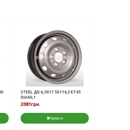
40
STEEL ДК 6,5X17 5X114,3 ET45
DIA60,1
2081грн.
Купити