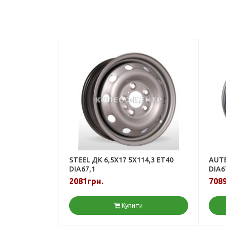
STEEL ДК 6,5X17 5X114,3 ET40
AUTE
DIA67,1
DIA6
2081грн.
7089
Купити