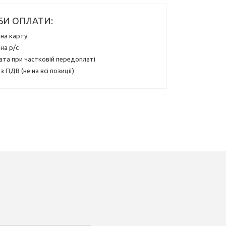
БИ ОПЛАТИ:
на карту
на р/с
ата при частковій передоплаті
з ПДВ (не на всі позиції)