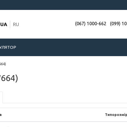
(067) 1000-662
(099) 1
UA
RU
УЛЯТОР
664)
W664)
а
Типорозмі