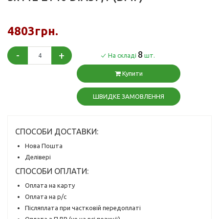
4803грн.
-
+
8
На складі
шт.
Купити
ШВИДКЕ ЗАМОВЛЕННЯ
СПОСОБИ ДОСТАВКИ:
Нова Пошта
Делівері
СПОСОБИ ОПЛАТИ:
Оплата на карту
Оплата на р/с
Післяплата при частковій передоплаті
Оплата з ПДВ (не на всі позиції)