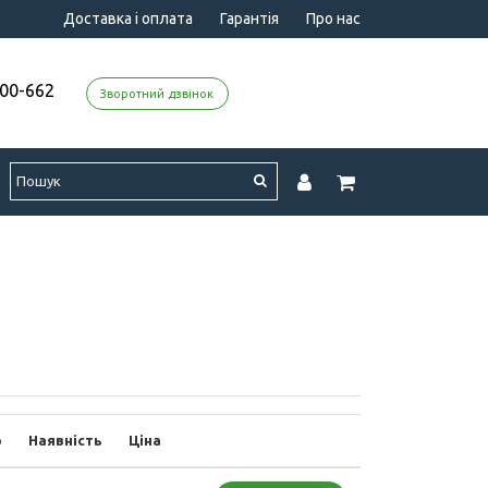
Доставка і оплата
Гарантія
Про нас
000-662
Зворотний дзвінок
р
Наявність
Ціна