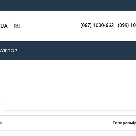
(067) 1000-662
(099) 1
UA
RU
УЛЯТОР
а
Типорозмі