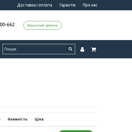
Доставка і оплата
Гарантія
Про нас
000-662
Зворотний дзвінок
р
Наявність
Ціна