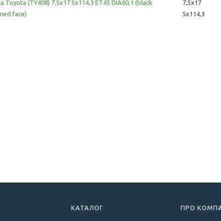
ca Toyota (TY408) 7,5x17 5x114,3 ET45 DIA60,1 (black
7,5x17
ned face)
5x114,3
КАТАЛОГ
ПРО КОМП