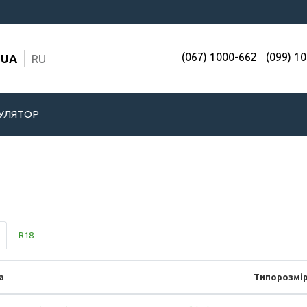
(067) 1000-662
(099) 1
UA
RU
УЛЯТОР
R18
а
Типорозмі