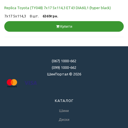
Replica Toyota (TY048) 7x17 5x114,3 ET43 DIA60,1 (hyper black)
7x17 5x114,3
8 шт.
6369грн.
Купити
(067) 1000-662
(099) 1000-662
ШинПортал © 2026
КАТАЛОГ
Шини
Диски