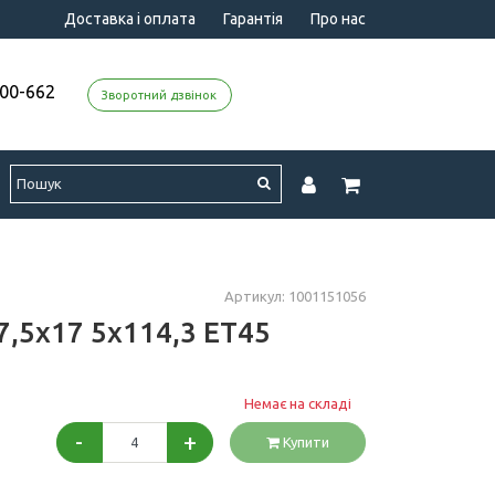
Доставка і оплата
Гарантія
Про нас
000-662
Зворотний дзвінок
Артикул: 1001151056
 7,5x17 5x114,3 ET45
Немає на складі
-
+
Купити