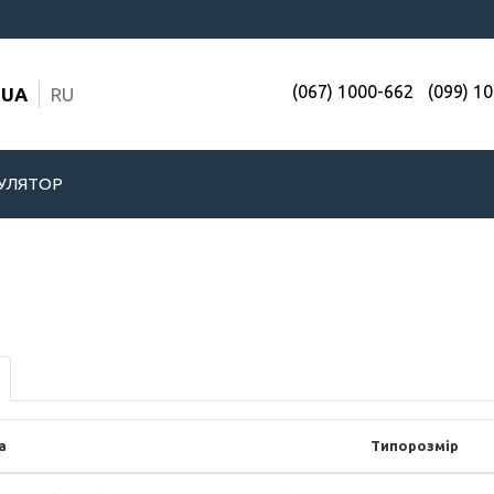
(067) 1000-662
(099) 1
UA
RU
УЛЯТОР
а
Типорозмір