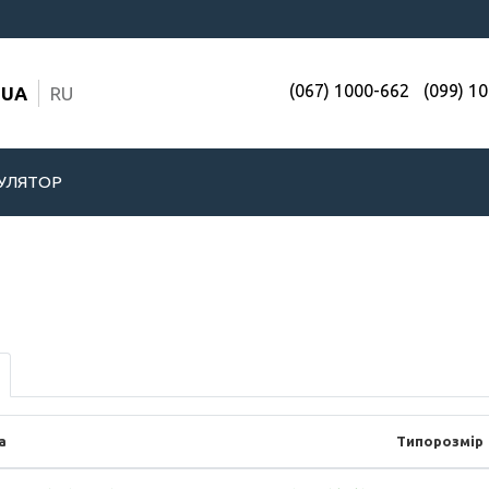
(067) 1000-662
(099) 1
UA
RU
УЛЯТОР
а
Типорозмір