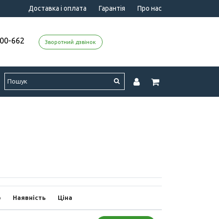
Доставка і оплата
Гарантія
Про нас
000-662
Зворотний дзвінок
р
Наявність
Ціна