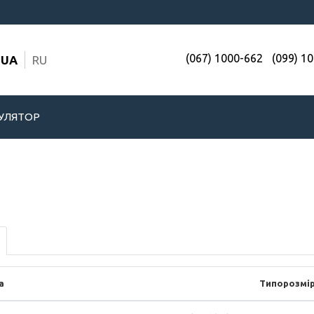
(067) 1000-662
(099) 1
UA
RU
УЛЯТОР
а
Типорозмі