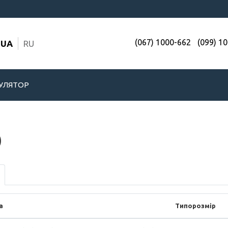
(067) 1000-662
(099) 1
UA
RU
УЛЯТОР
)
а
Типорозмір