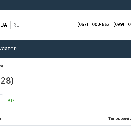
(067) 1000-662
(099) 1
UA
RU
УЛЯТОР
8)
128)
R17
а
Типорозмі