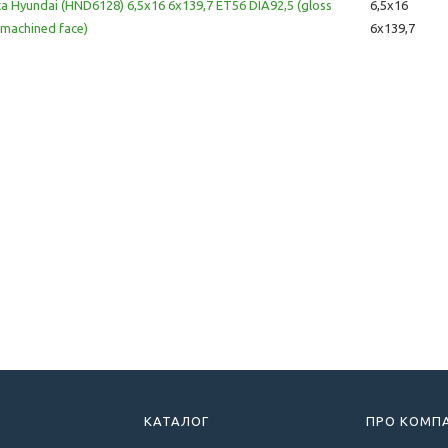
ca Hyundai (HND6128) 6,5x16 6x139,7 ET56 DIA92,5 (gloss
6,5x16
 machined face)
6x139,7
КАТАЛОГ
ПРО КОМП