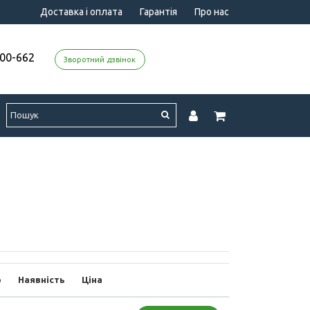
Доставка і оплата
Гарантія
Про нас
000-662
Зворотний дзвінок
р
Наявність
Ціна