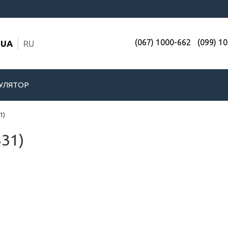
(067) 1000-662
(099) 1
UA
RU
УЛЯТОР
1)
331)