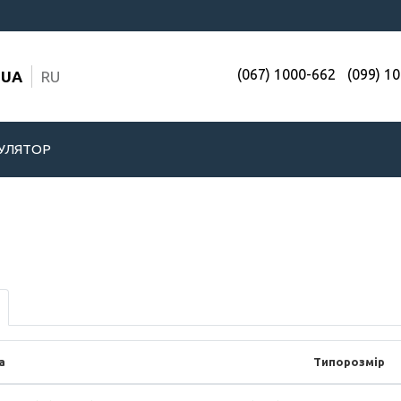
(067) 1000-662
(099) 1
UA
RU
УЛЯТОР
а
Типорозмір