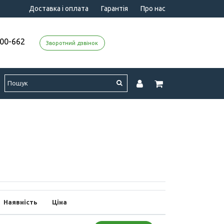
Доставка і оплата
Гарантія
Про нас
000-662
Зворотний дзвінок
Наявність
Ціна