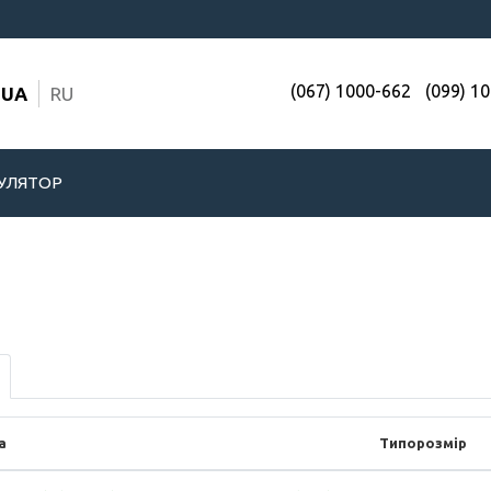
(067) 1000-662
(099) 1
UA
RU
УЛЯТОР
а
Типорозмір