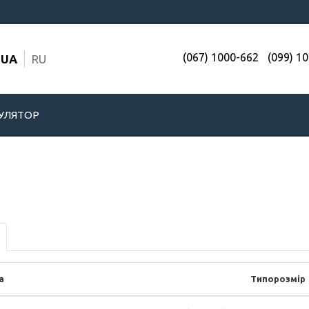
(067) 1000-662
(099) 1
UA
RU
УЛЯТОР
а
Типорозмір