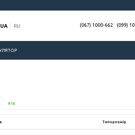
(067) 1000-662
(099) 1
UA
RU
УЛЯТОР
R18
а
Типорозмір